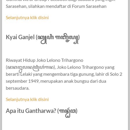
Sarasehan, silahkan mendaftar di Forum Sarasehan
Selanjutnya klik disini
Kyai Ganjel (ꦏꦾꦲꦶ ꦒꦚ꧀ꦗꦼꦭ꧀)
Riwayat Hidup Joko Lelono Trihargono
(ꦗꦏꦊꦭꦤꦠꦿꦶꦲꦂꦒꦤ), Joko Lelono Trihargono yang
berarti Lelaki yang mengembara tiga gunung, lahir di Solo 2
september 1949, merupakan anak bungsu dari dua
bersaudara.
Selanjutnya klik disini
Apa itu Gantharwa? (ꦒꦤ꧀ꦛꦂꦮ)