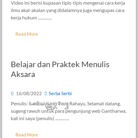
Video ini berisi kupasan tipis-tipis mengenai cara kerja
ilmu akal-akalan yang didalamnya juga mengupas cara
kerja hukum ...............
Read More
Belajar dan Praktek Menulis
Aksara
16/08/2022
Serba Serbi
Penulis: ꦄꦗꦶꦱꦱ꧀ꦠꦿꦈꦫꦶꦥ꧀ Rahayu, Selamat datang,
sugeng rawuh untuk para pengunjung web Gantharwa,
kali ini saya (penulis) ...............
Read More