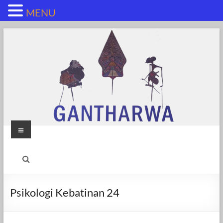
MENU
Skip
to
content
Menu
Psikologi Kebatinan 24