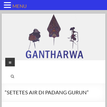
MENU
Skip
to
content
Menu
“SETETES AIR DI PADANG GURUN”