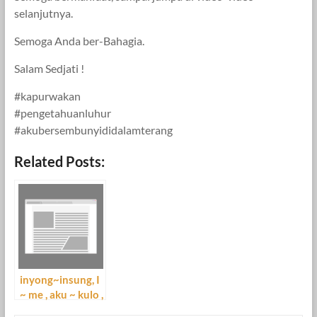
selanjutnya.
Semoga Anda ber-Bahagia.
Salam Sedjati !
#kapurwakan
#pengetahuanluhur
#akubersembunyididalamterang
Related Posts:
inyong~insung, I
~ me , aku ~ kulo ,
Saya ~ aku ………