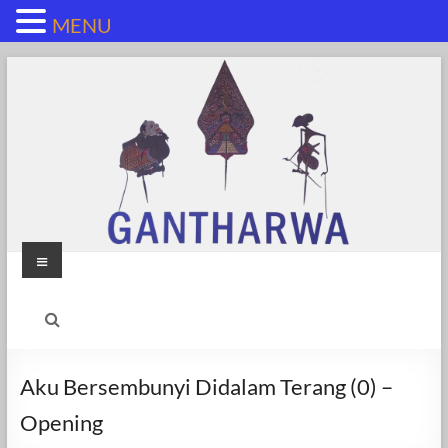
MENU
Skip
to
content
Menu
Aku Bersembunyi Didalam Terang (0) –
Opening