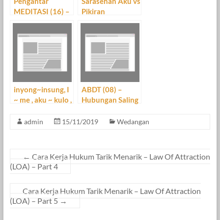
Pengantar
Sarasehan Aku vs
MEDITASI (16) –
Pikiran
PIKIRAN ngakali
PIKIRAN
inyong~insung, I
ABDT (08) –
~ me , aku ~ kulo ,
Hubungan Saling
Saya ~ aku ………
Bergantung dan
all and me …
Tata Susunan
admin
15/11/2019
Wedangan
semua yang ku
Pikiran
Rasa….
←
Cara Kerja Hukum Tarik Menarik – Law Of Attraction
(LOA) – Part 4
Cara Kerja Hukum Tarik Menarik – Law Of Attraction
(LOA) – Part 5
→