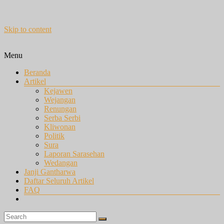
Skip to content
Menu
Beranda
Artikel
Kejawen
Wejangan
Renungan
Serba Serbi
Kliwonan
Politik
Sura
Laporan Sarasehan
Wedangan
Janji Gantharwa
Daftar Seluruh Artikel
FAQ