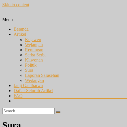
Skip to content
Menu
Beranda
Artikel
Kejawen
Wejangan
Renungan
Serba Serbi
Kliwonan
Politik
Sura
Laporan Sarasehan
Wedangan
Janji Gantharwa
Daftar Seluruh Artikel
FAQ
Sura