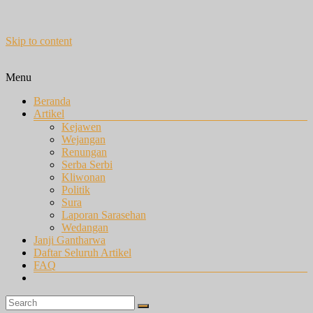
Skip to content
Menu
Beranda
Artikel
Kejawen
Wejangan
Renungan
Serba Serbi
Kliwonan
Politik
Sura
Laporan Sarasehan
Wedangan
Janji Gantharwa
Daftar Seluruh Artikel
FAQ