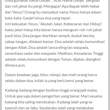
coba gunakan nama Ganjel , “Atas Nama Ganjel” pergilah
dan roh jahat itu pergi. Mengapa? Apa Bapak lebih hebat
dari Yesus? Orang itu menyebut nama Yesus hanya dalam
kata-kata. Ganjel isinya doa yang tepat.
Inti kekuatan Yesus, “Akulah Jalan, Kebenaran dan Hidup”,
kalau jalan hidup kita benar hanya mengusir roh-roh jahat
pasti bisa. Doa jangan diartikan sempit, duduk bersila,
cakap tangan, didalam kamar. Doa adalah selalu komunikasi
dengan Allah. Doa adalah tansa eling lan waspada,
senantiasa sadar dan waspada. Meditasi, Kesadaran Tinggi
adalah selalu komunikasi dengan Tuhan, dijalan, diangkot
dimana pun.
Dalam keadaan jaga, tidur, mimpi, dan mati orang harus
selalu dalam doa, inilah ia yang berLisensi yang benar.
Kadang-kadang dengan fasilitas tinggi orang jadi malas.
Untuk apa saja dalam pengertian yang benar. Mari sesama
kadang kita saling mendoakan. Kadang ialah yang se-
kawruh dan se-laku. Saudaraku ialah yang melakukan