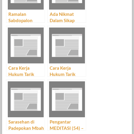
Ramalan
Ada Nikmat
Sabdopalon
Dalam Sikap
Hormat –
Ndlewer Of The
Day
Cara Kerja
Cara Kerja
Hukum Tarik
Hukum Tarik
Menarik – Law Of
Menarik – Law Of
Attraction (LOA)
Attraction (LOA)
– Part 46
– Part 53
Sarasehan di
Pengantar
Padepokan Mbah
MEDITASI (54) –