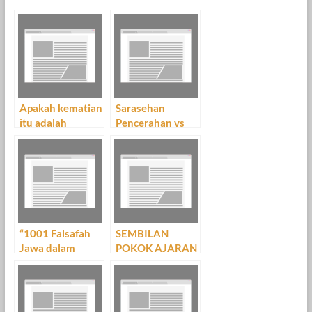
Apakah kematian
Sarasehan
itu adalah
Pencerahan vs
KEHENDAK yang
Ritual
KUASA?
“1001 Falsafah
SEMBILAN
Jawa dalam
POKOK AJARAN
Kehidupan” Bag.
SYEKH SITI
5
JENAR