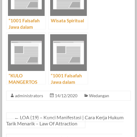
“1001 Falsafah
Wisata Spiritual
Jawa dalam
Kehidupan” Bag.
2
“KULO
“1001 Falsafah
MANGERTOS
Jawa dalam
GUSTI, KULO
Kehidupan” Bag.
TRESNO
1
administrators
14/12/2020
Wedangan
MARANG GUSTI,
KULO
MANUNGGAL
←
LOA (19) – Kunci Manifestasi | Cara Kerja Hukum
KALIAN GUSTI,
Tarik Menarik – Law Of Attraction
KULO NYEDANI
GUSTI”