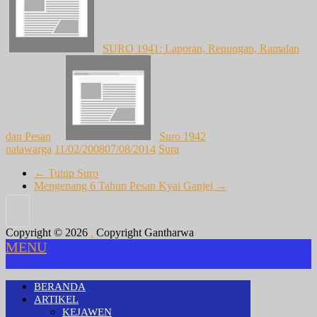
SURO 1941: Laporan, Renungan, Ramalan
dan Pesan
Suro 1942
natawarga
11/02/2008
07/08/2014
Sura
←
Tutup Suro
Mengenang 6 Tahun Pesan Kyai Ganjel
→
Copyright © 2026
.
Copyright Gantharwa
MENU
BERANDA
ARTIKEL
KEJAWEN