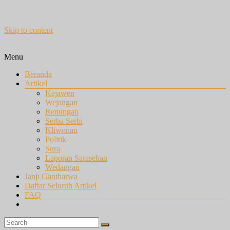
Skip to content
Menu
Beranda
Artikel
Kejawen
Wejangan
Renungan
Serba Serbi
Kliwonan
Politik
Sura
Laporan Sarasehan
Wedangan
Janji Gantharwa
Daftar Seluruh Artikel
FAQ