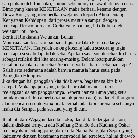
sampaikan oleh Ibu Joko, namun sebelumnya di awali dengan cerita
Bimo yang karena KESETIAAN maka berhasil ketemu dengan
Dewa Ruci, yang memberikan wejangan kepada Bimo tentang
Kenyataan Kehidupan, dari proses manusia sampai dengan
mencapai kesempurnaan. Cerita yang panjang ini ditutup oleh
wejagan Ibu Joko.
Berikut Ringkasan Wejangan Beliau:
Manusia akan bisa sampai pada tujuan adalah karena adanya
KESETIAAN. Hanyalah omong kosong kalau seseorang ingin
mencapai sesuatu tapi tidak setia. Apakah saya sudah setia? Ini harus
sebagai refleksi diri kita masing-masing. Dalam keterpurukkan
sekalipun apakah aku setia? Sebenarnya kita harus setia pada apa?
Salah satu sederhana adalah bahwa manusia harus setia pada
Panggilan Hidupnya.
Jika dengan hal panggilan kita tidak setia, bagaimana kita bisa
sampai. Maka apapun yang terjadi haruslah manusia terus
melangkah dalam panggilannya. Seperti halnya Bima yang setia
untuk mencari tirta amerta (yang tak pernah ada), walau di tipu guru
atau mencari sesuatu yang tidak pernah ada, tapi karena kesetiaanya
maka dia Sampai pada sesuatu yang di cari.
Itual inti dari Wejagan dari Ibu Joko, dan diikuti dengan diskusi,
dalam disikusi ternyata ada Kadhang Brando dan Kadhang Oskar
menanyakan tentang panggilan, serta Nama Panggilan Sejati, yang
kaitannya dengan bagaimana menyadari hal tersebut, hal ini dijawab