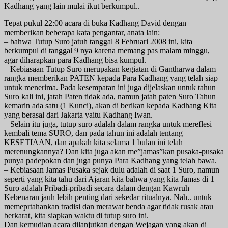
Kadhang yang lain mulai ikut berkumpul..
Tepat pukul 22:00 acara di buka Kadhang David dengan
memberikan beberapa kata pengantar, anata lain:
– bahwa Tutup Suro jatuh tanggal 8 Februari 2008 ini, kita
berkumpul di tanggal 9 nya karena memang pas malam minggu,
agar diharapkan para Kadhang bisa kumpul.
– Kebiasaan Tutup Suro merupakan kegiatan di Gantharwa dalam
rangka memberikan PATEN kepada Para Kadhang yang telah siap
untuk menerima. Pada kesempatan ini juga dijelaskan untuk tahun
Suro kali ini, jatah Paten tidak ada, namun jatah paten Suro Tahun
kemarin ada satu (1 Kunci), akan di berikan kepada Kadhang Kita
yang berasal dari Jakarta yaitu Kadhang Iwan.
– Selain itu juga, tutup suro adalah dalam rangka untuk mereflesi
kembali tema SURO, dan pada tahun ini adalah tentang
KESETIAAN, dan apakah kita selama 1 bulan ini telah
merenungkannya? Dan kita juga akan me”jamas”kan pusaka-pusaka
punya padepokan dan juga punya Para Kadhang yang telah bawa.
– Kebiasaan Jamas Pusaka sejak dulu adalah di saat 1 Suro, namun
seperti yang kita tahu dari Ajaran kita bahwa yang kita Jamas di 1
Suro adalah Pribadi-pribadi secara dalam dengan Kawruh
Kebenaran jauh lebih penting dari sekedar ritualnya. Nah.. untuk
memeprtahankan tradisi dan merawat benda agar tidak rusak atau
berkarat, kita siapkan waktu di tutup suro ini.
Dan kemudian acara dilanjutkan dengan Wejagan yang akan di