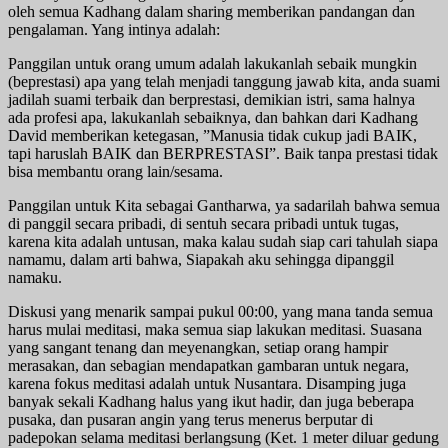
oleh semua Kadhang dalam sharing memberikan pandangan dan
pengalaman. Yang intinya adalah:
Panggilan untuk orang umum adalah lakukanlah sebaik mungkin
(beprestasi) apa yang telah menjadi tanggung jawab kita, anda suami
jadilah suami terbaik dan berprestasi, demikian istri, sama halnya
ada profesi apa, lakukanlah sebaiknya, dan bahkan dari Kadhang
David memberikan ketegasan, ”Manusia tidak cukup jadi BAIK,
tapi haruslah BAIK dan BERPRESTASI”. Baik tanpa prestasi tidak
bisa membantu orang lain/sesama.
Panggilan untuk Kita sebagai Gantharwa, ya sadarilah bahwa semua
di panggil secara pribadi, di sentuh secara pribadi untuk tugas,
karena kita adalah untusan, maka kalau sudah siap cari tahulah siapa
namamu, dalam arti bahwa, Siapakah aku sehingga dipanggil
namaku.
Diskusi yang menarik sampai pukul 00:00, yang mana tanda semua
harus mulai meditasi, maka semua siap lakukan meditasi. Suasana
yang sangant tenang dan meyenangkan, setiap orang hampir
merasakan, dan sebagian mendapatkan gambaran untuk negara,
karena fokus meditasi adalah untuk Nusantara. Disamping juga
banyak sekali Kadhang halus yang ikut hadir, dan juga beberapa
pusaka, dan pusaran angin yang terus menerus berputar di
padepokan selama meditasi berlangsung (Ket. 1 meter diluar gedung